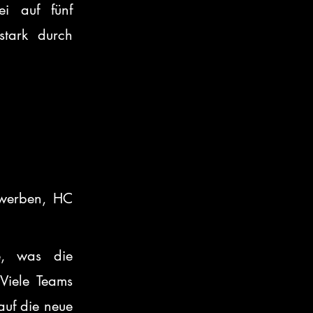
 auf fünf 
tark durch 
werben, HC 
e, was die 
iele Teams 
uf die neue 