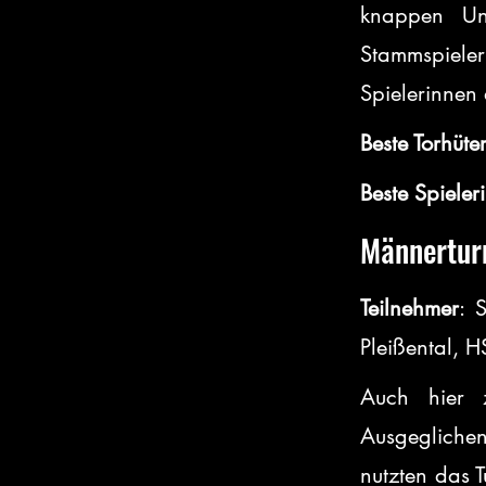
knappen Un
Stammspiele
Spielerinnen
Beste Torhüte
Beste Spieler
Männertur
Teilnehmer
: 
Pleißental, 
Auch hier z
Ausgeglichen
nutzten das T