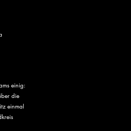
a 
ams einig: 
über die 
itz einmal 
kreis 