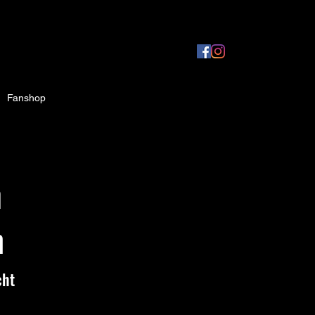
Fanshop
n
m
cht