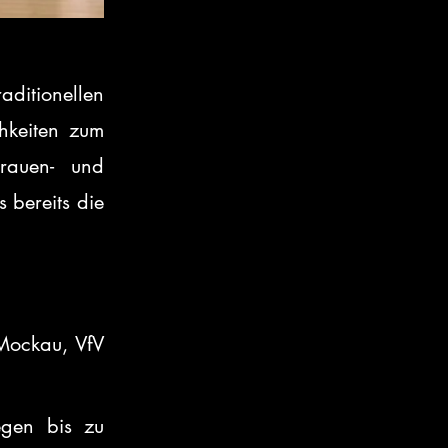
itionellen 
hkeiten zum 
rauen- und 
bereits die 
Mockau, VfV 
gen bis zu 