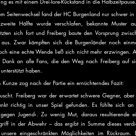
ing es mit einem Drei-Tore-Rückstand in die Halbzeitpause
 Seitenwechsel fand der HC Burgenland nur schwer in di
 zweite Hälfte wurde verschlafen, bekannte Muster au
zten sich fort und Freiberg baute den Vorsprung zwische
r aus. Zwar kämpften sich die Burgenländer noch einmal
och eine echte Wende ließ sich nicht mehr erzwingen. An 
er Dank an alle Fans, die den Weg nach Freiberg auf s
unterstützt haben.
n Kunze zog nach der Partie ein ernüchterndes Fazit:
äuscht. Freiberg war der erwartet schwere Gegner, aber
nkt richtig in unser Spiel gefunden. Es fühlte sich an 
gegen Jugend‹. Zu wenig Mut, daraus resultierende ein
iff in der Abwehr – das ergibt in Summe dieses verdie
nsere eingeschränkten Möglichkeiten im Rückraum. Ei