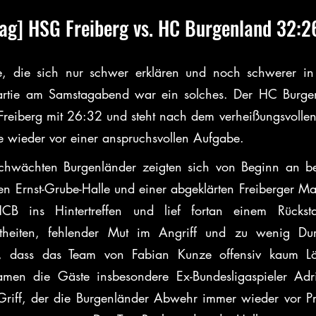
tag] HSG Freiberg vs. HC Burgenland 32:2
le, die sich nur schwer erklären und noch schwerer in
Partie am Samstagabend war ein solches. Der HC Burgen
reiberg mit 26:32 und steht nach dem verheißungsvollen A
 wieder vor einer anspruchsvollen Aufgabe.
schwächten Burgenländer zeigten sich von Beginn an be
ten Ernst-Grube-Halle und einer abgeklärten Freiberger Ma
CB ins Hintertreffen und lief fortan einem Rückstan
rtheiten, fehlender Mut im Angriff und zu wenig Durch
r, dass das Team von Fabian Kunze offensiv kaum Lö
amen die Gäste insbesondere Ex-Bundesligaspieler Adr
Griff, der die Burgenländer Abwehr immer wieder vor Prob