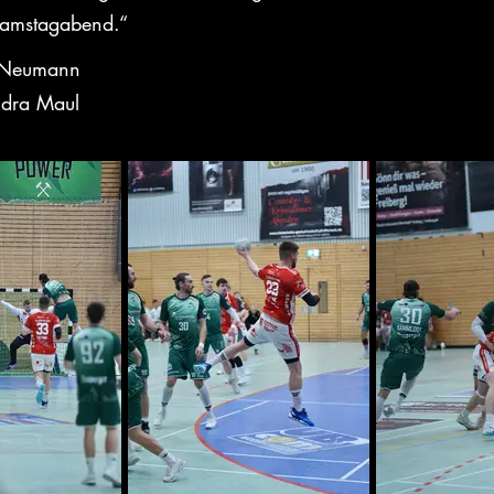
Samstagabend.“
s Neumann
ndra Maul