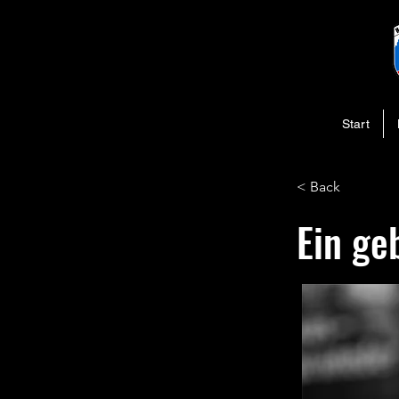
Start
< Back
Ein ge