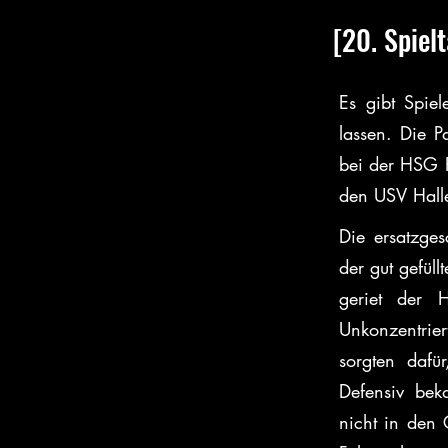
[20. Spiel
Es gibt Spie
lassen. Die 
bei der HSG F
den USV Halle
Die ersatzge
der gut gefüll
geriet der H
Unkonzentrie
sorgten dafü
Defensiv bek
nicht in den 