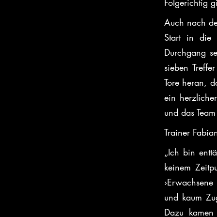
Folgerichtig g
Auch nach dem
Start in die
Durchgang set
sieben Treffe
Tore heran, d
ein herzlich
und das Team 
Trainer Fabia
„Ich bin entt
keinem Zeitpu
›Erwachsene 
und kaum Zugr
Dazu kamen u