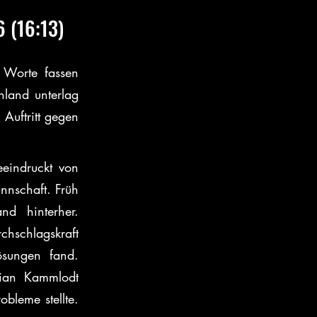
6 (16:13)
 Worte fassen 
land unterlag 
uftritt gegen 
eindruckt von 
nnschaft. Früh 
d hinterher. 
schlagskraft 
sungen fand. 
ian Kammlodt 
leme stellte. 