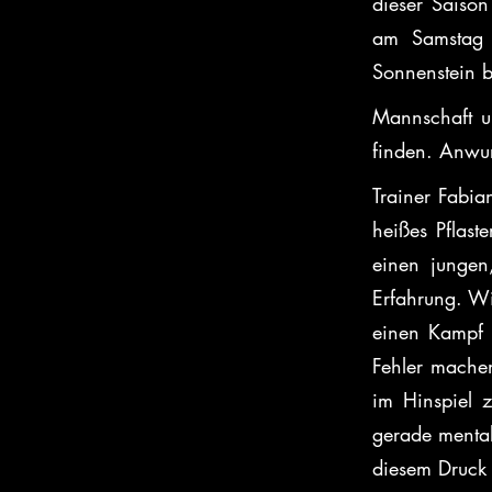
dieser Saiso
am Samstag 
Sonnenstein b
Mannschaft un
finden. Anwur
Trainer Fabia
heißes Pflast
einen jungen,
Erfahrung. Wi
einen Kampf g
Fehler machen
im Hinspiel 
gerade mental
diesem Druck