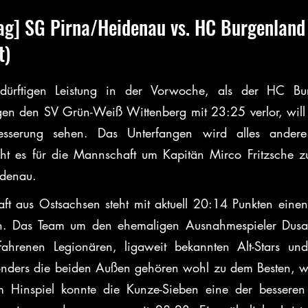
tag] SG Pirna/Heidenau vs. HC Burgenland
t)
ürftigen Leistung in der Vorwoche, als der HC Bur
en den SV Grün-Weiß Wittenberg mit 23:25 verlor, will 
sserung sehen. Das Unterfangen wird alles andere 
eht es für die Mannschaft um Kapitän Mirco Fritzsche zu
denau.
t aus Ostsachsen steht mit aktuell 20:14 Punkten einen 
n. Das Team um den ehemaligen Ausnahmespieler Dusan M
rfahrenen Legionären, ligaweit bekannten Alt-Stars und 
onders die beiden Außen gehören wohl zu dem Besten, wa
m Hinspiel konnte die Kunze-Sieben eine der besseren 