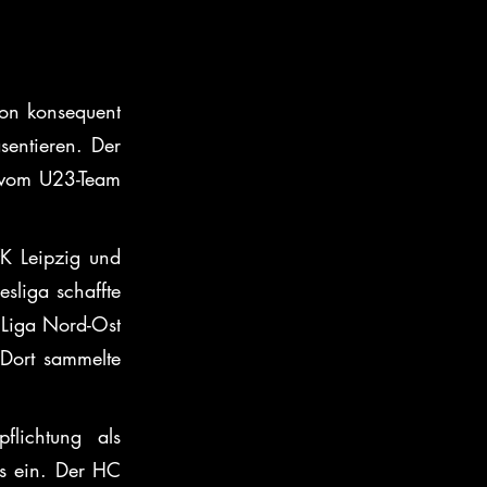
on konsequent 
entieren. Der 
 vom U23-Team 
 Leipzig und 
liga schaffte 
Liga Nord-Ost 
Dort sammelte 
lichtung als 
rs ein. Der HC 