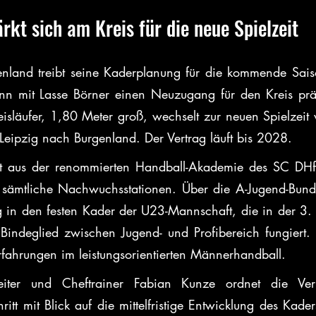
rkt sich am Kreis für die neue Spielzeit
nland treibt seine Kaderplanung für die kommende Sais
n mit Lasse Börner einen Neuzugang für den Kreis präs
eisläufer, 1,80 Meter groß, wechselt zur neuen Spielzeit
eipzig nach Burgenland. Der Vertrag läuft bis 2028.
t aus der renommierten Handball-Akademie des SC DHfK
t sämtliche Nachwuchsstationen. Über die A-Jugend-Bundes
 in den festen Kader der U23-Mannschaft, die in der 3. 
 Bindeglied zwischen Jugend- und Profibereich fungiert. 
Erfahrungen im leistungsorientierten Männerhandball.
Leiter und Cheftrainer Fabian Kunze ordnet die Verpf
itt mit Blick auf die mittelfristige Entwicklung des Kade