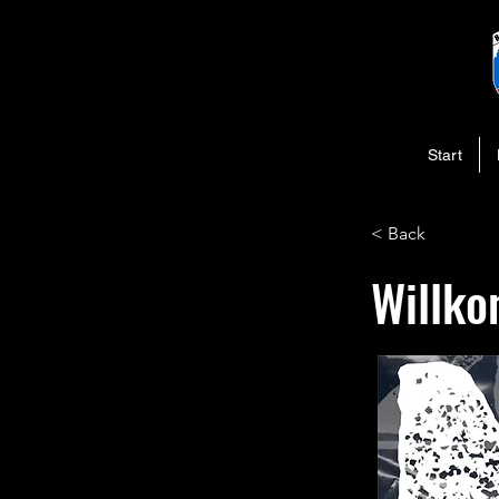
Start
< Back
Willko