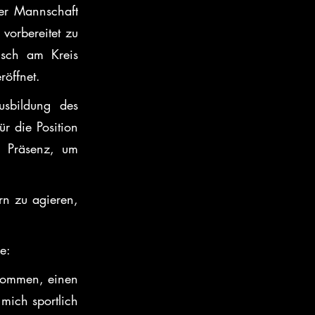
der Mannschaft 
orbereitet zu 
isch am Kreis 
röffnet.
sbildung des 
 die Position 
 Präsenz, um 
n zu agieren, 
e:
kommen, einen 
ich sportlich 