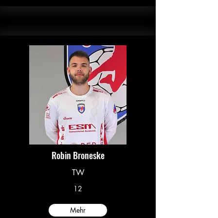
Robin Broneske
TW
12
Mehr