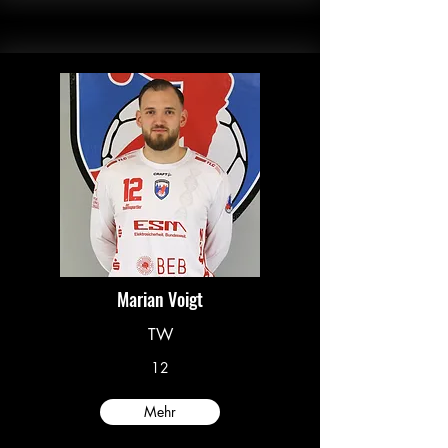
Marian Voigt
TW
12
Mehr