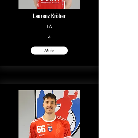
Laurenz Kröber
LA
4
Mehr