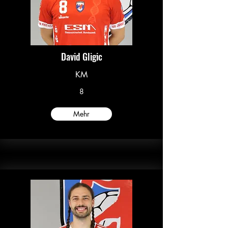
David Gligic
KM
8
Mehr